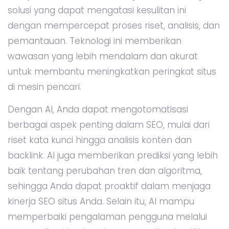
solusi yang dapat mengatasi kesulitan ini
dengan mempercepat proses riset, analisis, dan
pemantauan. Teknologi ini memberikan
wawasan yang lebih mendalam dan akurat
untuk membantu meningkatkan peringkat situs
di mesin pencari.
Dengan AI, Anda dapat mengotomatisasi
berbagai aspek penting dalam SEO, mulai dari
riset kata kunci hingga analisis konten dan
backlink. AI juga memberikan prediksi yang lebih
baik tentang perubahan tren dan algoritma,
sehingga Anda dapat proaktif dalam menjaga
kinerja SEO situs Anda. Selain itu, AI mampu
memperbaiki pengalaman pengguna melalui