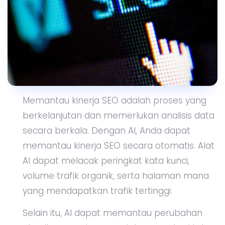
Memantau kinerja SEO adalah proses yang
berkelanjutan dan memerlukan analisis data
secara berkala. Dengan AI, Anda dapat
memantau kinerja SEO secara otomatis. Alat
AI dapat melacak peringkat kata kunci,
volume trafik organik, serta halaman mana
yang mendapatkan trafik tertinggi.
Selain itu, AI dapat memantau perubahan