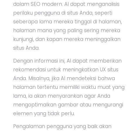
dalam SEO modern. AI dapat menganalisis
perilaku pengguna di situs Anda, seperti
seberapa lama mereka tinggal di halaman,
halaman mana yang paling sering mereka
kunjungi, dan kapan mereka meninggalkan
situs Anda.
Dengan informasi ini, AI dapat memberikan
rekomendasi untuk meningkatkan UX situs
Anda. Misalnya, jika AI mendeteksi bahwa
halaman tertentu memiliki waktu muat yang
lama, ia akan menyarankan agar Anda
mengoptimalkan gambar atau mengurangi
elemen yang tidak perlu.
Pengalaman pengguna yang baik akan