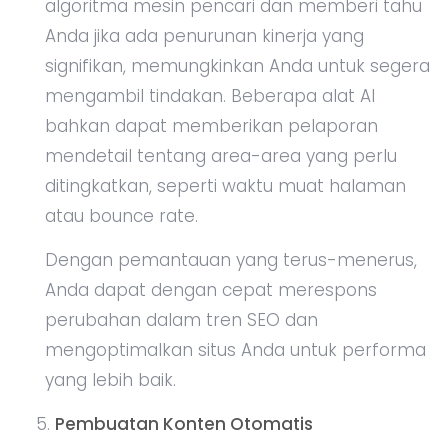
algoritma mesin pencari dan memberi tahu
Anda jika ada penurunan kinerja yang
signifikan, memungkinkan Anda untuk segera
mengambil tindakan. Beberapa alat AI
bahkan dapat memberikan pelaporan
mendetail tentang area-area yang perlu
ditingkatkan, seperti waktu muat halaman
atau bounce rate.
Dengan pemantauan yang terus-menerus,
Anda dapat dengan cepat merespons
perubahan dalam tren SEO dan
mengoptimalkan situs Anda untuk performa
yang lebih baik.
Pembuatan Konten Otomatis