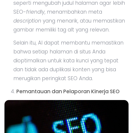
seperti mengubah judul halaman agar lebih
SEO-
friendly
, menambahkan meta
description
yang menarik, atau memastikan
gambar memiliki tag alt yang relevan.
Selain itu, AI dapat membantu memastikan
bahwa setiap halaman di situs Anda
dioptimalkan untuk kata kunci yang tepat
dan tidak ada duplikasi konten yang bisa
merugikan peringkat SEO Anda.
Pemantauan dan Pelaporan Kinerja SEO