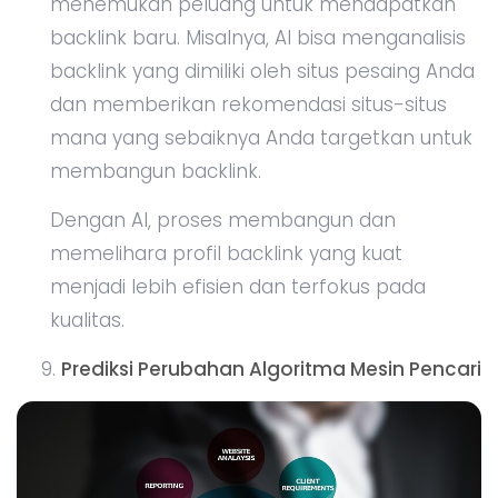
menemukan peluang untuk mendapatkan
backlink baru. Misalnya, AI bisa menganalisis
backlink yang dimiliki oleh situs pesaing Anda
dan memberikan rekomendasi situs-situs
mana yang sebaiknya Anda targetkan untuk
membangun backlink.
Dengan AI, proses membangun dan
memelihara profil backlink yang kuat
menjadi lebih efisien dan terfokus pada
kualitas.
Prediksi Perubahan Algoritma Mesin Pencari