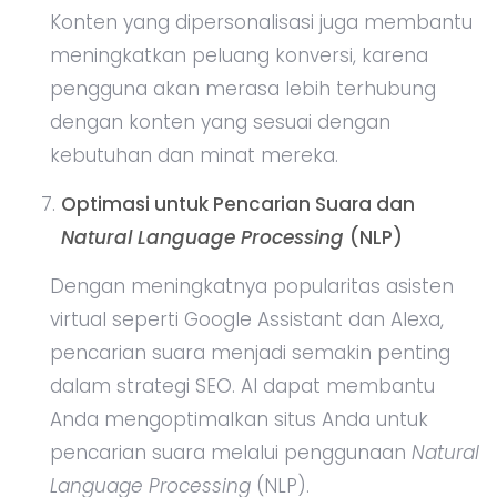
Konten yang dipersonalisasi juga membantu
meningkatkan peluang konversi, karena
pengguna akan merasa lebih terhubung
dengan konten yang sesuai dengan
kebutuhan dan minat mereka.
Optimasi untuk Pencarian Suara dan
Natural Language Processing
(NLP)
Dengan meningkatnya popularitas asisten
virtual seperti Google Assistant dan Alexa,
pencarian suara menjadi semakin penting
dalam strategi SEO. AI dapat membantu
Anda mengoptimalkan situs Anda untuk
pencarian suara melalui penggunaan
Natural
Language Processing
(NLP).