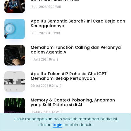
17 Jul 2026 19.22 WIB
Apa Itu Semantic Search? Ini Cara Kerja dan
Keunggulannya
17 Jul 2026 13.31 WIB
Memahami Function Calling dan Perannya
dalam Agentic AI
11 Jul 2026 11.15 WIB
Apa Itu Token AI? Rahasia ChatGPT
Memahami Setiap Pertanyaan
09 Jul 2026 18.21 WIB
Memory & Context Poisoning, Ancaman
yang Sulit Dideteksi di AI
06 Jul 2026 18.47 WIB
Untuk mendapatkan poin setelah membaca berita ini,
silakan
login
terlebih dahulu.