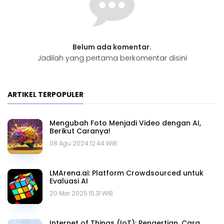
Belum ada komentar.
Jadilah yang pertama berkomentar disini
ARTIKEL TERPOPULER
Mengubah Foto Menjadi Video dengan AI,
Berikut Caranya!
08 Agu 2024 12.44 WIB
LMArena.ai: Platform Crowdsourced untuk
Evaluasi AI
20 Mar 2025 15.31 WIB
Internet of Things (IoT): Pengertian, Cara