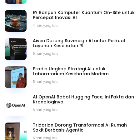
EY Bangun Komputer Kuantum On-Site untuk
Percepat Inovasi AI
4 hari yang lalu
Aiven Dorong Sovereign AI untuk Perkuat
Layanan Kesehatan RI
5 hari yang lalu
Prodia Ungkap Strategi AI untuk
Laboratorium Kesehatan Modern
5 hari yang lalu
AI OpenAI Bobol Hugging Face, Ini Fakta dan
Kronologinya
6 hari yang lalu
Tridorian Dorong Transformasi AI Rumah
Sakit Berbasis Agentic
6 hari yang lalu