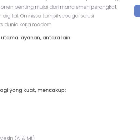
onen penting mulai dari manajemen perangkat,
gital, Omnissa tampil sebagai solusi
s dunia kerja modern.
 utama layanan, antara lain:
logi yang kuat, mencakup:
esin (AI & ML)