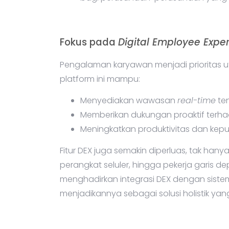
Fokus pada
Digital Employee Expe
Pengalaman karyawan menjadi prioritas ut
platform ini mampu:
Menyediakan wawasan
real-time
ten
Memberikan dukungan proaktif terh
Meningkatkan produktivitas dan kepu
Fitur DEX juga semakin diperluas, tak han
perangkat seluler, hingga pekerja garis de
menghadirkan integrasi DEX dengan siste
menjadikannya sebagai solusi holistik ya