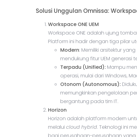
Solusi Unggulan Omnissa: Workspa
Workspace ONE UEM
Workspace ONE adalah ujung tomba
Platform ini hadir dengan tiga pilar u
Modern
: Memiliki arsitektur yan
mendukung fitur UEM generasi t
Terpadu (Unified):
Mampu menan
operasi, mulai dari Windows, Mac
Otonom (Autonomous):
Diduku
memungkinkan pengelolaan pera
bergantung pada tim IT.
Horizon
Horizon adalah platform modern unt
melalui
cloud hybrid
. Teknologi ini m
bagi perusahaan-perusahaan yang m