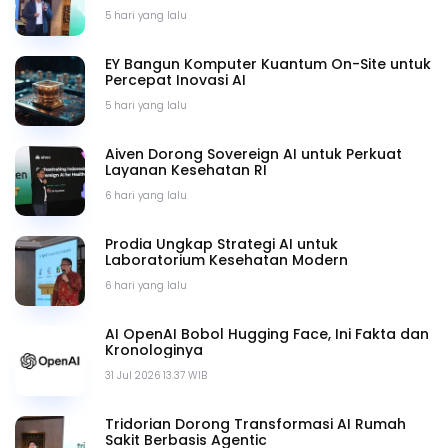
5 hari yang lalu
EY Bangun Komputer Kuantum On-Site untuk
Percepat Inovasi AI
5 hari yang lalu
Aiven Dorong Sovereign AI untuk Perkuat
Layanan Kesehatan RI
6 hari yang lalu
Prodia Ungkap Strategi AI untuk
Laboratorium Kesehatan Modern
6 hari yang lalu
AI OpenAI Bobol Hugging Face, Ini Fakta dan
Kronologinya
31 Jul 2026 13.37 WIB
Tridorian Dorong Transformasi AI Rumah
Sakit Berbasis Agentic