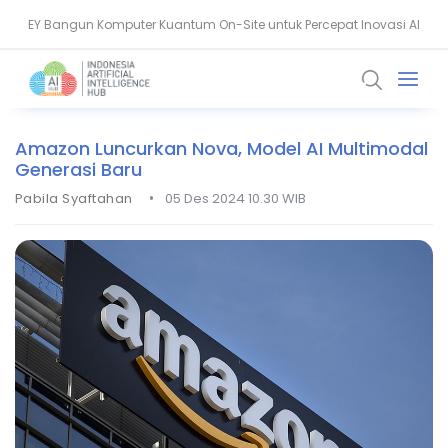
EY Bangun Komputer Kuantum On-Site untuk Percepat Inovasi AI
Aiven Dorong Sovereign AI untuk Perkuat Layanan Kesehatan RI
Amazon Luncurkan Nova, Model AI Multimodal
Generasi Baru
•
Pabila Syaftahan
05 Des 2024 10.30 WIB