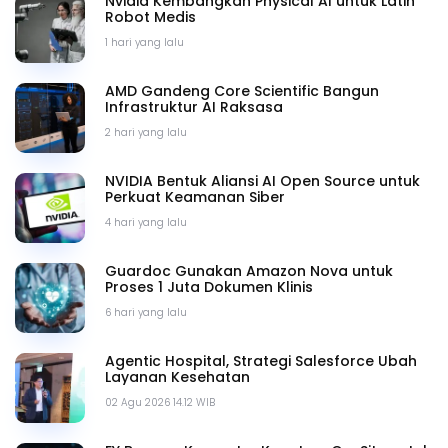
Nvidia Kembangkan Physical AI untuk Latih
Robot Medis
1 hari yang lalu
AMD Gandeng Core Scientific Bangun
Infrastruktur AI Raksasa
2 hari yang lalu
NVIDIA Bentuk Aliansi AI Open Source untuk
Perkuat Keamanan Siber
4 hari yang lalu
Guardoc Gunakan Amazon Nova untuk
Proses 1 Juta Dokumen Klinis
6 hari yang lalu
Agentic Hospital, Strategi Salesforce Ubah
Layanan Kesehatan
02 Agu 2026 14.12 WIB