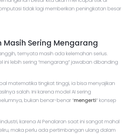
mungkinan besar kita akan mencapai titik di
putasi tidak lagi memberikan peningkatan besar
an Masih Sering Mengarang
nggih, ternyata masih ada kelemahan serius.
ini lebih sering “mengarang” jawaban dibanding
oal matematika tingkat tinggi, ia bisa menyajikan
silnya salah. Ini karena model AI sering
elumnya, bukan benar-benar “
mengerti
” konsep
ndustri, karena AI Penalaran saat ini sangat mahal
a keliru, maka perlu ada pertimbangan ulang dalam