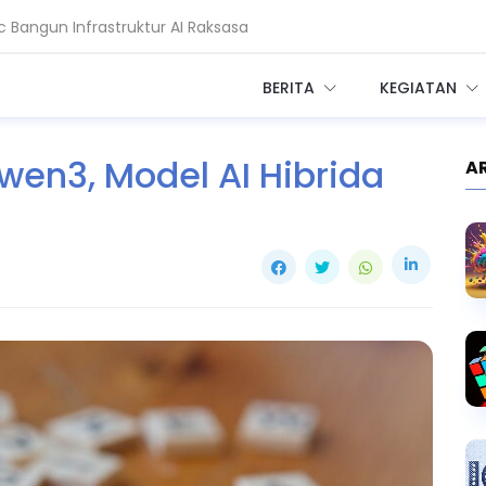
 Bangun Infrastruktur AI Raksasa
adi Setahun, China Melesat
BERITA
KEGIATAN
wen3, Model AI Hibrida
A