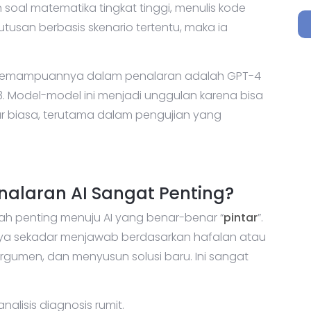
soal matematika tingkat tinggi, menulis kode
usan berbasis skenario tertentu, maka ia
a kemampuannya dalam penalaran adalah GPT-4
o3. Model-model ini menjadi unggulan karena bisa
ar biasa, terutama dalam pengujian yang
laran AI Sangat Penting?
 penting menuju AI yang benar-benar “
pintar
”.
anya sekadar menjawab berdasarkan hafalan atau
argumen, dan menyusun solusi baru. Ini sangat
alisis diagnosis rumit.