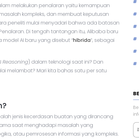
alam melakukan penalaran yaitu kemampuan
kan masalah kompleks, dan membuat keputusan
para peneliti mulai menyadari bahwa ada batasan
nalaran. Di tengah tantangan itu, Alibaba baru
a model AI baru yang disebut “
hibrida
”, sebagai
I
Reasoning
) dalam teknologi saat ini? Dan
i melambat? Mari kita bahas satu per satu
B
n?
Be
in
alah jenis kecerdasan buatan yang dirancang
utama saat menghadapi masalah yang
a, atau pemrosesan informasi yang kompleks.