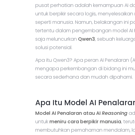
pusat perhatian adalah kemampuan AI d
untuk berpikir secara logis, menyelesai
seperti manusia. Namun, belakangan ini 
tertentu dalam pengembangan model AI Pe
saja meluncurkan
Qwen3
, sebuah keluarg
solusi potensial.
Apa itu Qwen3? Apa peran AI Penalaran (A
mengapa perkembangan di bidang ini mula
secara sederhana dan mudah dipahami.
Apa Itu Model AI Penalara
Model AI Penalaran atau AI
Reasoning
ad
untuk
meniru cara berpikir manusia
, ter
membutuhkan pemahaman mendalam, logik