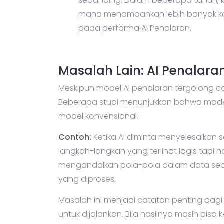
sebanding. Dalam beberapa tahun, ke
mana menambahkan lebih banyak kom
pada performa AI Penalaran.
Masalah Lain: AI Penalar
Meskipun model AI penalaran tergolong ca
Beberapa studi menunjukkan bahwa model 
model konvensional.
Contoh:
Ketika AI diminta menyelesaikan s
langkah-langkah yang terlihat logis tapi ha
mengandalkan pola-pola dalam data seb
yang diproses.
Masalah ini menjadi catatan penting bagi i
untuk dijalankan. Bila hasilnya masih bis