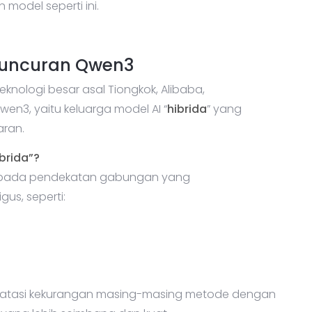
del seperti ini.
luncuran Qwen3
knologi besar asal Tiongkok, Alibaba,
en3, yaitu keluarga model AI “
hibrida
” yang
aran.
brida”?
acu pada pendekatan gabungan yang
us, seperti:
engatasi kekurangan masing-masing metode dengan